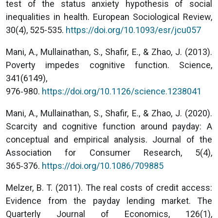
test of the status anxiety hypothesis of social
inequalities in health. European Sociological Review,
30(4), 525-535.
https://doi.org/10.1093/esr/jcu057
Mani, A., Mullainathan, S., Shafir, E., & Zhao, J. (2013).
Poverty impedes cognitive function. Science,
341(6149),
976‑980.
https://doi.org/10.1126/science.1238041
Mani, A., Mullainathan, S., Shafir, E., & Zhao, J. (2020).
Scarcity and cognitive function around payday: A
conceptual and empirical analysis. Journal of the
Association for Consumer Research, 5(4),
365‑376.
https://doi.org/10.1086/709885
Melzer, B. T. (2011). The real costs of credit access:
Evidence from the payday lending market. The
Quarterly Journal of Economics, 126(1),