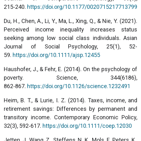
215‑240.
https://doi.org/10.1177/0020715217713799
Du, H., Chen, A., Li, Y., Ma, L., Xing, Q., & Nie, Y. (2021).
Perceived income inequality increases status
seeking among low social class individuals. Asian
Journal of Social Psychology, 25(1), 52-
59.
https://doi.org/10.1111/ajsp.12455
Haushofer, J., & Fehr, E. (2014). On the psychology of
poverty. Science, 344(6186),
862‑867.
https://doi.org/10.1126/science.1232491
Heim, B. T., & Lurie, I. Z. (2014). Taxes, income, and
retirement savings: Differences by permanent and
transitory income. Contemporary Economic Policy,
32(3), 592‑617.
https://doi.org/10.1111/coep.12030
Jetten, J., Wang, Z., Steffens, N. K., Mols, F., Peters, K.,